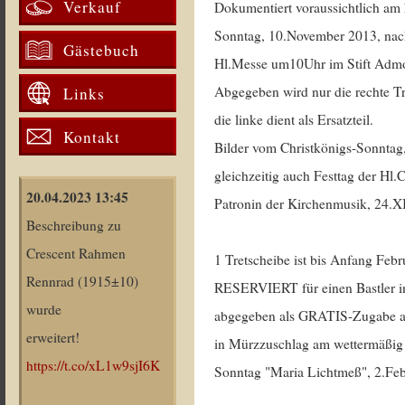
Verkauf
Dokumentiert voraussichtlich am
Sonntag, 10.November 2013, nac
Gästebuch
Hl.Messe um10Uhr im Stift Adm
Abgegeben wird nur die rechte Tr
Links
die linke dient als Ersatzteil.
Kontakt
Bilder vom Christkönigs-Sonntag
gleichzeitig auch Festtag der Hl
20.04.2023 13:45
Patronin der Kirchenmusik, 24.XI
Beschreibung zu
Crescent Rahmen
1 Tretscheibe ist bis Anfang Feb
Rennrad (1915±10)
RESERVIERT für einen Bastler i
wurde
abgegeben als GRATIS-Zugabe a
erweitert!
in Mürzzuschlag am wettermäßig 
https://t.co/xL1w9sjI6K
Sonntag "Maria Lichtmeß", 2.Feb