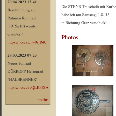
20.04.2023 13:41
Die STEYR Tratscheib mit Kurbe
Beschreibung zu
habe ich am Samstag, 1.8.´15,
Rahmen Rennrad
in Richtung Graz verschickt.
(1915±10) wurde
erweitert!
Photos
https://t.co/xL1w9sjI6K
29.03.2023 07:25
Neues Fahrrad
DÜRKOPP Herrenrad
"HALBRENNER"
https://t.co/v9cQLK3lXA
mehr