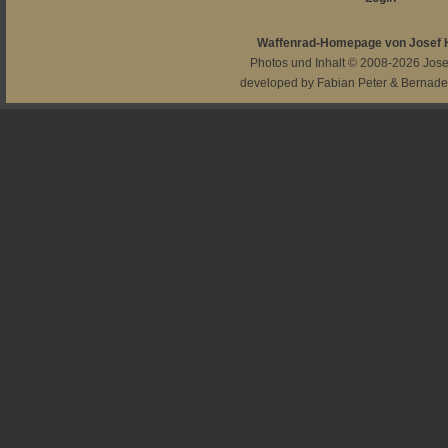
Waffenrad-Homepage von Josef
Photos und Inhalt © 2008-2026
Jos
developed by
Fabian Peter
&
Bernade