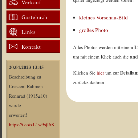
später angezeigt werden sollen!
Verkauf
Gästebuch
kleines Vorschau-Bild
großes Photo
Links
Kontakt
L
Alles Photos werden mit einem
and
um mit einem Klick auch die
20.04.2023 13:45
Detailan
Klicken Sie
hier
um zur
Beschreibung zu
zurückzukehren!
Crescent Rahmen
Rennrad (1915±10)
wurde
erweitert!
https://t.co/xL1w9sjI6K