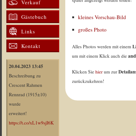
später angezeigt werden sollen!
Verkauf
Gästebuch
kleines Vorschau-Bild
großes Photo
Links
Kontakt
L
Alles Photos werden mit einem
and
um mit einem Klick auch die
20.04.2023 13:45
Detailan
Klicken Sie
hier
um zur
Beschreibung zu
zurückzukehren!
Crescent Rahmen
Rennrad (1915±10)
wurde
erweitert!
https://t.co/xL1w9sjI6K