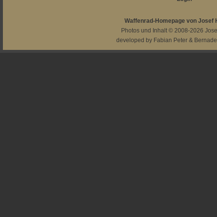
Waffenrad-Homepage von Josef
Photos und Inhalt © 2008-2026
Jos
developed by
Fabian Peter
&
Bernade