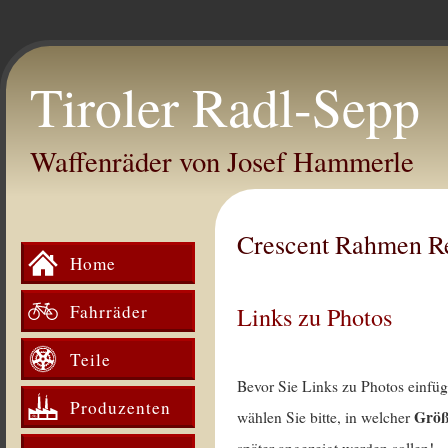
Tiroler Radl-Sepp
Waffenräder von Josef Hammerle
Crescent Rahmen R
Home
Fahrräder
Links zu Photos
Teile
Bevor Sie Links zu Photos einfü
Produzenten
Grö
wählen Sie bitte, in welcher