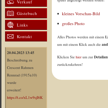
später angezeigt werden sollen!
Verkauf
Gästebuch
kleines Vorschau-Bild
großes Photo
Links
Kontakt
L
Alles Photos werden mit einem
and
um mit einem Klick auch die
20.04.2023 13:45
Detailan
Klicken Sie
hier
um zur
Beschreibung zu
zurückzukehren!
Crescent Rahmen
Rennrad (1915±10)
wurde
erweitert!
https://t.co/xL1w9sjI6K