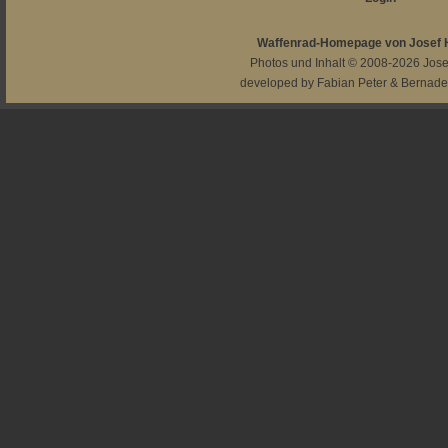
Waffenrad-Homepage von Josef
Photos und Inhalt © 2008-2026
Jos
developed by
Fabian Peter
&
Bernade