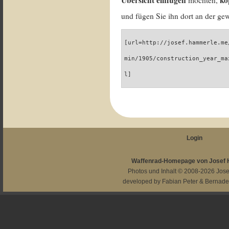
Übersicht einfügen
ko
möchten,
und fügen Sie ihn dort an der gew
[url=http://josef.hammerle.me
min/1905/construction_year_ma
l]
Login
Waffenrad-Homepage von Josef
Photos und Inhalt © 2008-2026
Jos
developed by
Fabian Peter
&
Bernade