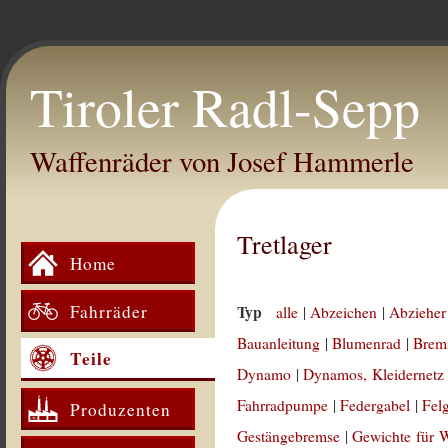
Tiroler Radl-Sepp
Waffenräder von Josef Hammerle
Tretlager
Home
Fahrräder
Typ
alle
|
Abzeichen
|
Abzieher
Bauanleitung
|
Blumenrad
|
Brem
Teile
Dynamo
|
Dynamos, Kleidernetz
Fahrradpumpe
|
Federgabel
|
Fel
Produzenten
Gestängebremse
|
Gewichte für 