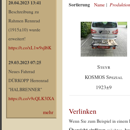
20.04.2023 13:41
Sortierung
Produktion
Name
|
Beschreibung zu
Rahmen Rennrad
(1915±10) wurde
erweitert!
https://t.co/xL1w9sjI6K
29.03.2023 07:25
Steyr
Neues Fahrrad
KOSMOS Spezial
DÜRKOPP Herrenrad
1923±9
"HALBRENNER"
https://t.co/v9cQLK3lXA
Verlinken
mehr
Wenn Sie zum Beispiel in einem 