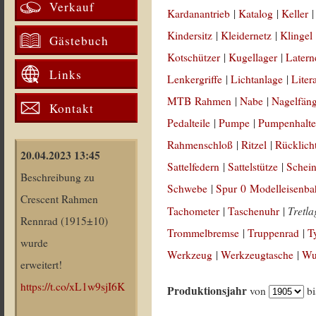
Verkauf
Kardanantrieb
|
Katalog
|
Keller
Kindersitz
|
Kleidernetz
|
Klingel
Gästebuch
Kotschützer
|
Kugellager
|
Latern
Links
Lenkergriffe
|
Lichtanlage
|
Liter
MTB Rahmen
|
Nabe
|
Nagelfän
Kontakt
Pedalteile
|
Pumpe
|
Pumpenhalte
Rahmenschloß
|
Ritzel
|
Rücklich
20.04.2023 13:45
Sattelfedern
|
Sattelstütze
|
Schein
Beschreibung zu
Schwebe
|
Spur 0 Modelleisenb
Crescent Rahmen
Tretla
Tachometer
|
Taschenuhr
|
Rennrad (1915±10)
Trommelbremse
|
Truppenrad
|
T
wurde
Werkzeug
|
Werkzeugtasche
|
Wul
erweitert!
https://t.co/xL1w9sjI6K
Produktionsjahr
von
b