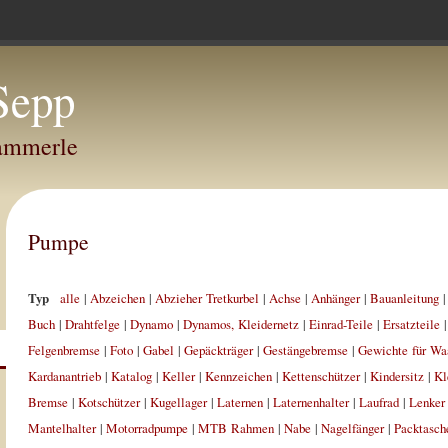
Sepp
Hammerle
Pumpe
Typ
alle
|
Abzeichen
|
Abzieher Tretkurbel
|
Achse
|
Anhänger
|
Bauanleitung
Buch
|
Drahtfelge
|
Dynamo
|
Dynamos, Kleidernetz
|
Einrad-Teile
|
Ersatzteile
Felgenbremse
|
Foto
|
Gabel
|
Gepäckträger
|
Gestängebremse
|
Gewichte für Wa
Kardanantrieb
|
Katalog
|
Keller
|
Kennzeichen
|
Kettenschützer
|
Kindersitz
|
Kl
Bremse
|
Kotschützer
|
Kugellager
|
Laternen
|
Laternenhalter
|
Laufrad
|
Lenker
Mantelhalter
|
Motorradpumpe
|
MTB Rahmen
|
Nabe
|
Nagelfänger
|
Packtasch