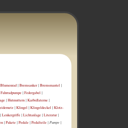
|
Blumenrad
|
Bremsanker
|
Bremsmantel
|
|
Fahrradpumpe
|
Federgabel
|
age
|
Hutmuttern
|
Karbidlaterne
|
eidernetz
|
Klingel
|
Klingeldeckel
|
Klotz-
|
Lenkergriffe
|
Lichtanlage
|
Literatur
|
en
|
Pakete
|
Pedale
|
Pedalteile
|
Pumpe
|