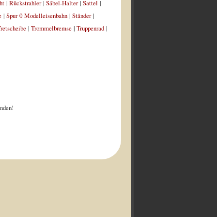
ht
|
Rückstrahler
|
Säbel-Halter
|
Sattel
|
e
|
Spur 0 Modelleisenbahn
|
Ständer
|
retscheibe
|
Trommelbremse
|
Truppenrad
|
nden!