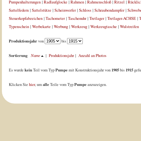
Pumpenhalterungen
|
Radlaufglocke
|
Rahmen
|
Rahmenschloß
|
Ritzel
|
Rücklic
Sattelfedern
|
Sattelstütze
|
Scheinwerfer
|
Schloss
|
Schraubendampfer
|
Schweb
Steuerkopfabzeichen
|
Tachometer
|
Taschenuhr
|
Tretlager
|
Tretlager-ACHSE
|
T
Typenschein
|
Werbekarte
|
Werbung
|
Werkzeug
|
Werkzeugtasche
|
Wulstreifen
Produktionsjahr
von
bis
Sortierung
Name
|
Produktionsjahr
|
Anzahl an Photos
Es wurde
kein
Teil vom Typ
Pumpe
mit Konstruktionsjahr von
1905
bis
1915
gefu
Klicken Sie
hier
, um
alle
Teile vom Typ
Pumpe
anzuzeigen.