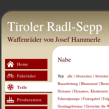
Tiroler Radl-Sepp
Waffenräder von Josef Hammerle
Nabe
Home
Fahrräder
Typ
alle
|
Abzeichen
|
Abzieher
Bauanleitung
|
Blumenrad
|
Brem
Teile
Dynamo
|
Dynamos, Kleidernetz
Fahrradpumpe
|
Federgabel
|
Fel
Produzenten
Gestängebremse
|
Gewichte für 