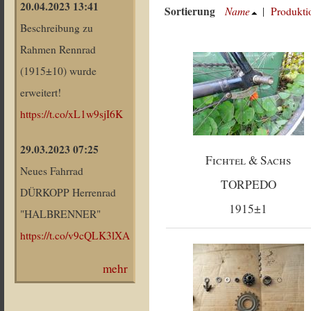
20.04.2023 13:41
Sortierung
Name
|
Produkti
Beschreibung zu
Rahmen Rennrad
(1915±10) wurde
erweitert!
https://t.co/xL1w9sjI6K
29.03.2023 07:25
Fichtel & Sachs
Neues Fahrrad
TORPEDO
DÜRKOPP Herrenrad
1915±1
"HALBRENNER"
https://t.co/v9cQLK3lXA
mehr