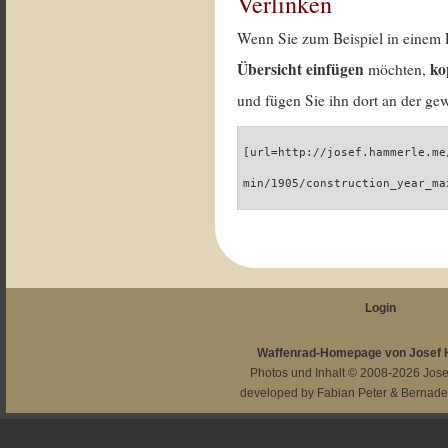
Verlinken
Wenn Sie zum Beispiel in einem 
Übersicht einfügen
ko
möchten,
und fügen Sie ihn dort an der gew
[url=http://josef.hammerle.me
min/1905/construction_year_ma
Login
Waffenrad-Homepage von Josef
Photos und Inhalt © 2008-2026
Jos
developed by
Fabian Peter
&
Bernade