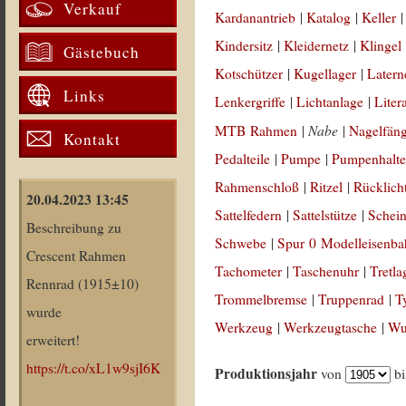
Verkauf
Kardanantrieb
|
Katalog
|
Keller
Kindersitz
|
Kleidernetz
|
Klingel
Gästebuch
Kotschützer
|
Kugellager
|
Latern
Links
Lenkergriffe
|
Lichtanlage
|
Liter
Nabe
MTB Rahmen
|
|
Nagelfän
Kontakt
Pedalteile
|
Pumpe
|
Pumpenhalte
Rahmenschloß
|
Ritzel
|
Rücklich
20.04.2023 13:45
Sattelfedern
|
Sattelstütze
|
Schein
Beschreibung zu
Schwebe
|
Spur 0 Modelleisenb
Crescent Rahmen
Tachometer
|
Taschenuhr
|
Tretla
Rennrad (1915±10)
Trommelbremse
|
Truppenrad
|
T
wurde
Werkzeug
|
Werkzeugtasche
|
Wul
erweitert!
https://t.co/xL1w9sjI6K
Produktionsjahr
von
b