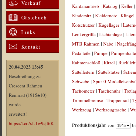
Verkauf
Kardanantrieb
|
Katalog
|
Keller
Kindersitz
|
Kleidernetz
|
Klingel
Gästebuch
Kotschützer
|
Kugellager
|
Latern
Links
Lenkergriffe
|
Lichtanlage
|
Liter
MTB Rahmen
|
Nabe
|
Nagelfän
Kontakt
Pedalteile
|
Pumpe
|
Pumpenhalte
Rahmenschloß
|
Ritzel
|
Rücklich
20.04.2023 13:45
Sattelfedern
|
Sattelstütze
|
Schein
Beschreibung zu
Schwebe
|
Spur 0 Modelleisenb
Crescent Rahmen
Tachometer
|
Taschenuhr
|
Tretla
Rennrad (1915±10)
Trommelbremse
|
Truppenrad
|
T
wurde
Werkzeug
|
Werkzeugtasche
|
Wul
erweitert!
https://t.co/xL1w9sjI6K
Produktionsjahr
von
b