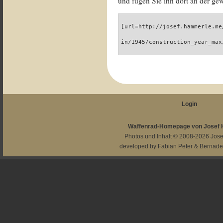
und fügen Sie ihn dort an der gew
[url=http://josef.hammerle.me
in/1945/construction_year_max
Login
Waffenrad-Homepage von Josef
Photos und Inhalt © 2008-2026
Jos
developed by
Fabian Peter
&
Bernade