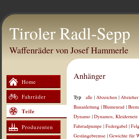
Tiroler Radl-Sepp
Waffenräder von Josef Hammerle
Anhänger
Home
Fahrräder
Typ
alle
|
Abzeichen
|
Abzieher
Bauanleitung
|
Blumenrad
|
Brem
Teile
Dynamo
|
Dynamos, Kleidernetz
Fahrradpumpe
|
Federgabel
|
Fel
Produzenten
Gestängebremse
|
Gewichte für 