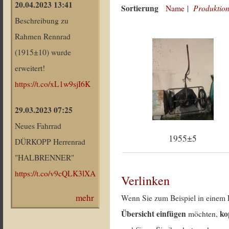
20.04.2023 13:41
Sortierung
Produktion
Name
|
Beschreibung zu
Rahmen Rennrad
(1915±10) wurde
erweitert!
https://t.co/xL1w9sjI6K
29.03.2023 07:25
Neues Fahrrad
1955±5
DÜRKOPP Herrenrad
"HALBRENNER"
https://t.co/v9cQLK3lXA
Verlinken
mehr
Wenn Sie zum Beispiel in einem 
Übersicht einfügen
ko
möchten,