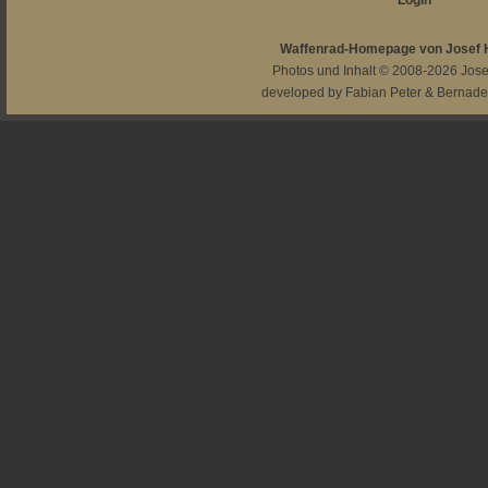
Login
Waffenrad-Homepage von Josef
Photos und Inhalt © 2008-2026
Jos
developed by
Fabian Peter
&
Bernade