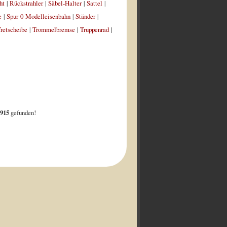
ht
|
Rückstrahler
|
Säbel-Halter
|
Sattel
|
e
|
Spur 0 Modelleisenbahn
|
Ständer
|
retscheibe
|
Trommelbremse
|
Truppenrad
|
915
gefunden!