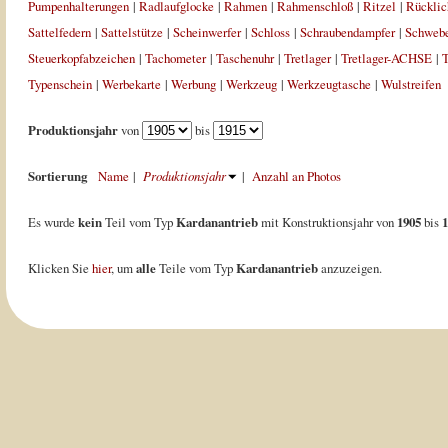
Pumpenhalterungen
|
Radlaufglocke
|
Rahmen
|
Rahmenschloß
|
Ritzel
|
Rücklic
Sattelfedern
|
Sattelstütze
|
Scheinwerfer
|
Schloss
|
Schraubendampfer
|
Schweb
Steuerkopfabzeichen
|
Tachometer
|
Taschenuhr
|
Tretlager
|
Tretlager-ACHSE
|
T
Typenschein
|
Werbekarte
|
Werbung
|
Werkzeug
|
Werkzeugtasche
|
Wulstreifen
Produktionsjahr
von
bis
Sortierung
Name
|
Produktionsjahr
|
Anzahl an Photos
Es wurde
kein
Teil vom Typ
Kardanantrieb
mit Konstruktionsjahr von
1905
bis
1
Klicken Sie
hier
, um
alle
Teile vom Typ
Kardanantrieb
anzuzeigen.