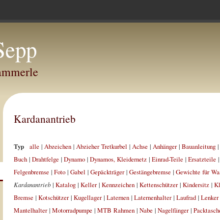
Sepp
Hammerle
Kardanantrieb
Typ
alle
|
Abzeichen
|
Abzieher Tretkurbel
|
Achse
|
Anhänger
|
Bauanleitung
Buch
|
Drahtfelge
|
Dynamo
|
Dynamos, Kleidernetz
|
Einrad-Teile
|
Ersatzteile
Felgenbremse
|
Foto
|
Gabel
|
Gepäckträger
|
Gestängebremse
|
Gewichte für Wa
Kardanantrieb
|
Katalog
|
Keller
|
Kennzeichen
|
Kettenschützer
|
Kindersitz
|
Kl
Bremse
|
Kotschützer
|
Kugellager
|
Laternen
|
Laternenhalter
|
Laufrad
|
Lenker
Mantelhalter
|
Motorradpumpe
|
MTB Rahmen
|
Nabe
|
Nagelfänger
|
Packtasch