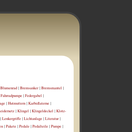
|
Blumenrad
|
Bremsanker
|
Bremsmantel
|
|
Fahrradpumpe
|
Federgabel
|
age
|
Hutmuttern
|
Karbidlaterne
|
eidernetz
|
Klingel
|
Klingeldeckel
|
Klotz-
|
Lenkergriffe
|
Lichtanlage
|
Literatur
|
en
|
Pakete
|
Pedale
|
Pedalteile
|
Pumpe
|