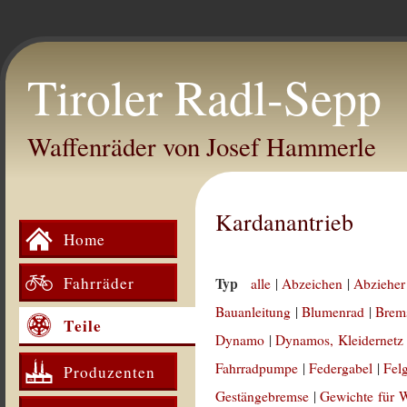
Tiroler Radl-Sepp
Waffenräder von Josef Hammerle
Kardanantrieb
Home
Fahrräder
Typ
alle
|
Abzeichen
|
Abzieher
Bauanleitung
|
Blumenrad
|
Brem
Teile
Dynamo
|
Dynamos, Kleidernetz
Fahrradpumpe
|
Federgabel
|
Fel
Produzenten
Gestängebremse
|
Gewichte für 