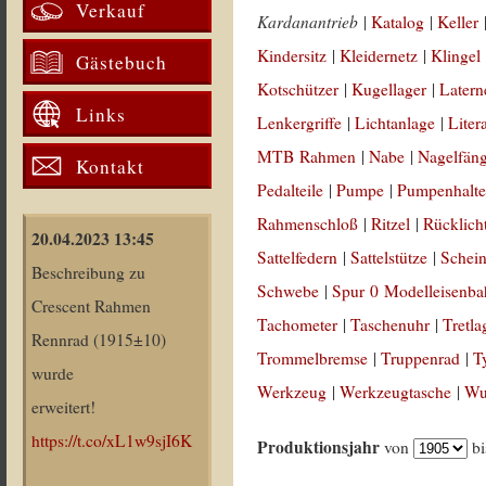
Verkauf
Kardanantrieb
|
Katalog
|
Keller
Kindersitz
|
Kleidernetz
|
Klingel
Gästebuch
Kotschützer
|
Kugellager
|
Latern
Links
Lenkergriffe
|
Lichtanlage
|
Liter
MTB Rahmen
|
Nabe
|
Nagelfän
Kontakt
Pedalteile
|
Pumpe
|
Pumpenhalte
Rahmenschloß
|
Ritzel
|
Rücklich
20.04.2023 13:45
Sattelfedern
|
Sattelstütze
|
Schein
Beschreibung zu
Schwebe
|
Spur 0 Modelleisenb
Crescent Rahmen
Tachometer
|
Taschenuhr
|
Tretla
Rennrad (1915±10)
Trommelbremse
|
Truppenrad
|
T
wurde
Werkzeug
|
Werkzeugtasche
|
Wul
erweitert!
https://t.co/xL1w9sjI6K
Produktionsjahr
von
b