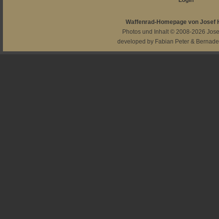
Login
Waffenrad-Homepage von Josef
Photos und Inhalt © 2008-2026
Jos
developed by
Fabian Peter
&
Bernade