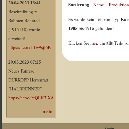
20.04.2023 13:41
Sortierung
Name
|
Produktion
Beschreibung zu
kein
Kar
Es wurde
Teil vom Typ
Rahmen Rennrad
1905
1915
bis
gefunden!
(1915±10) wurde
erweitert!
alle
Klicken Sie
hier
, um
Teile v
https://t.co/xL1w9sjI6K
29.03.2023 07:25
Neues Fahrrad
DÜRKOPP Herrenrad
"HALBRENNER"
https://t.co/v9cQLK3lXA
mehr