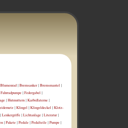
|
Blumenrad
|
Bremsanker
|
Bremsmantel
|
|
Fahrradpumpe
|
Federgabel
|
age
|
Hutmuttern
|
Karbidlaterne
|
eidernetz
|
Klingel
|
Klingeldeckel
|
Klotz-
|
Lenkergriffe
|
Lichtanlage
|
Literatur
|
en
|
Pakete
|
Pedale
|
Pedalteile
|
Pumpe
|