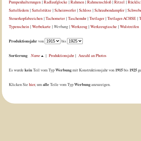
Pumpenhalterungen
|
Radlaufglocke
|
Rahmen
|
Rahmenschloß
|
Ritzel
|
Rücklic
Sattelfedern
|
Sattelstütze
|
Scheinwerfer
|
Schloss
|
Schraubendampfer
|
Schweb
Steuerkopfabzeichen
|
Tachometer
|
Taschenuhr
|
Tretlager
|
Tretlager-ACHSE
|
T
Typenschein
|
Werbekarte
|
Werbung
|
Werkzeug
|
Werkzeugtasche
|
Wulstreifen
Produktionsjahr
von
bis
Sortierung
Name
|
Produktionsjahr
|
Anzahl an Photos
Es wurde
kein
Teil vom Typ
Werbung
mit Konstruktionsjahr von
1915
bis
1925
ge
Klicken Sie
hier
, um
alle
Teile vom Typ
Werbung
anzuzeigen.