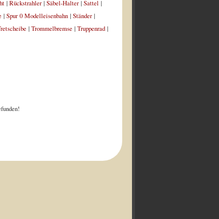
ht
|
Rückstrahler
|
Säbel-Halter
|
Sattel
|
e
|
Spur 0 Modelleisenbahn
|
Ständer
|
retscheibe
|
Trommelbremse
|
Truppenrad
|
funden!