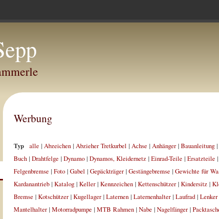
Sepp
Hammerle
Werbung
Typ
alle
|
Abzeichen
|
Abzieher Tretkurbel
|
Achse
|
Anhänger
|
Bauanleitung
Buch
|
Drahtfelge
|
Dynamo
|
Dynamos, Kleidernetz
|
Einrad-Teile
|
Ersatzteile
Felgenbremse
|
Foto
|
Gabel
|
Gepäckträger
|
Gestängebremse
|
Gewichte für Wa
Kardanantrieb
|
Katalog
|
Keller
|
Kennzeichen
|
Kettenschützer
|
Kindersitz
|
Kl
Bremse
|
Kotschützer
|
Kugellager
|
Laternen
|
Laternenhalter
|
Laufrad
|
Lenker
Mantelhalter
|
Motorradpumpe
|
MTB Rahmen
|
Nabe
|
Nagelfänger
|
Packtasch